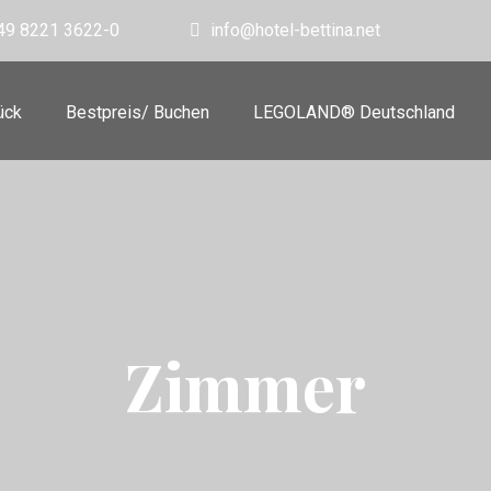
49 8221 3622-0
info@hotel-bettina.net
ück
Bestpreis/ Buchen
LEGOLAND® Deutschland
Zimmer