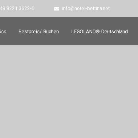
49 8221 3622-0
info@hotel-bettina.net
ück
Bestpreis/ Buchen
LEGOLAND® Deutschland