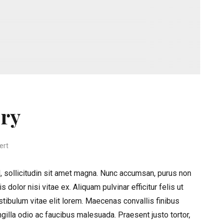
ery
für MillerCoors Brewery
ert
, sollicitudin sit amet magna. Nunc accumsan, purus non
 dolor nisi vitae ex. Aliquam pulvinar efficitur felis ut
tibulum vitae elit lorem. Maecenas convallis finibus
ngilla odio ac faucibus malesuada. Praesent justo tortor,