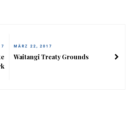
17
MÄRZ 22, 2017
te
Waitangi Treaty Grounds
rk