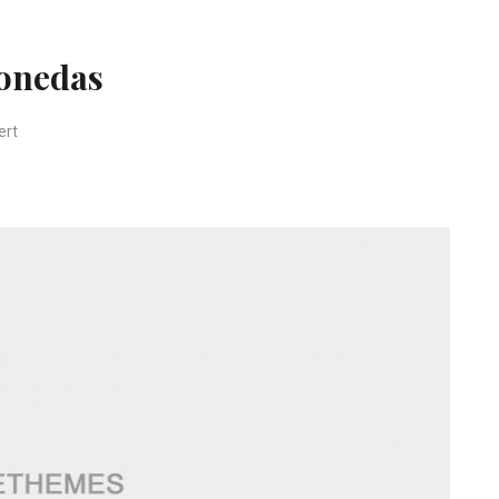
onedas
für Las Maquinas Tragamonedas
ert