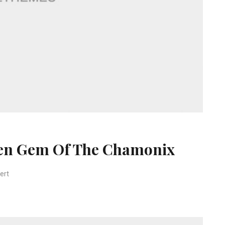
den Gem Of The Chamonix
für Les Houches The Hidden Gem Of The Chamonix
ert