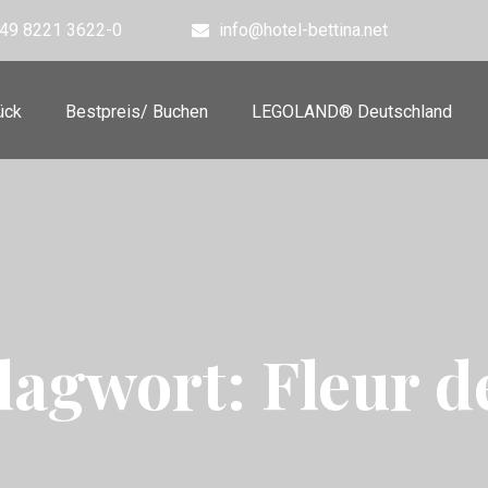
49 8221 3622-0
info@hotel-bettina.net
ück
Bestpreis/ Buchen
LEGOLAND® Deutschland
lagwort:
Fleur d