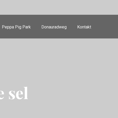
Peppa Pig Park
Donauradweg
Kontakt
e sel