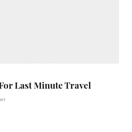
For Last Minute Travel
für Getting Cheap Airfare For Last Minute Travel
ert