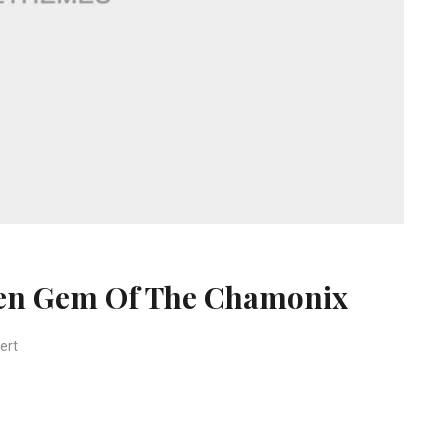
den Gem Of The Chamonix
für Les Houches The Hidden Gem Of The Chamonix
ert