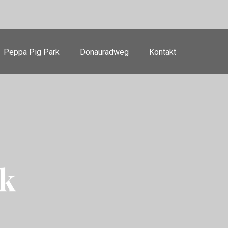
Peppa Pig Park
Donauradweg
Kontakt
k