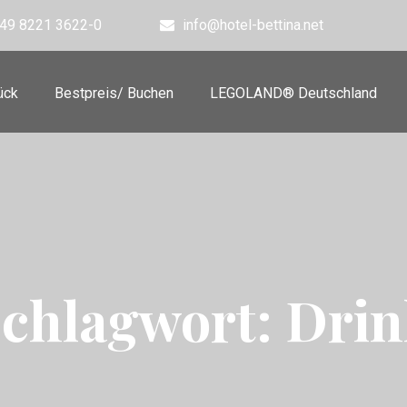
49 8221 3622-0
info@hotel-bettina.net
ück
Bestpreis/ Buchen
LEGOLAND® Deutschland
chlagwort:
Drin