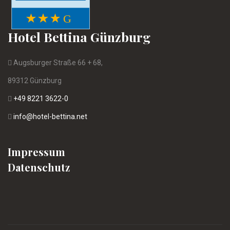
Hotel Bettina Günzburg
Augsburger Straße 66 + 68,
89312 Günzburg
+49 8221 3622-0
info@hotel-bettina.net
Impressum
Datenschutz