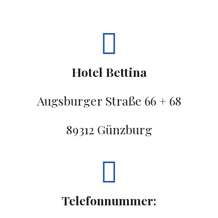
Hotel Bettina
Augsburger Straße 66 + 68
89312 Günzburg
Telefonnummer: