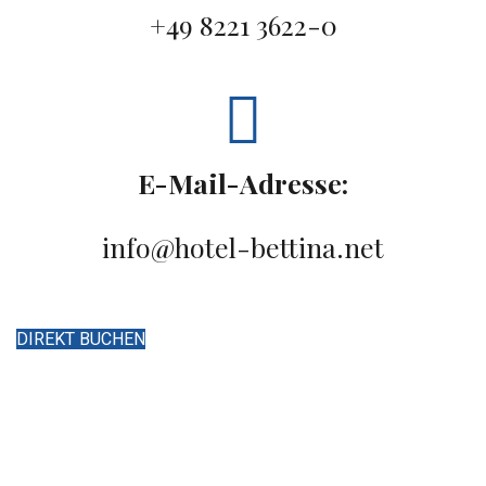
+49 8221 3622-0
E-Mail-Adresse:
info@hotel-bettina.net
DIREKT BUCHEN